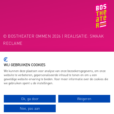
© BOSTHEATER OMMEN 2026 | REALISATIE:
SMAAK
RECLAME
WIJ GEBRUIKEN COOKIES
We kunnen deze plaatsen voor analyse van onze bezoekersgegevens, om onze
website te verbeteren, gepersonaliseerde inhoud te tonen en om u een
geweldige website-ervaring te bieden. Voor meer informatie over de cookies die
we gebruiken opent u de instellingen.
Ok, ga door
Weigeren
Nee, pas aan