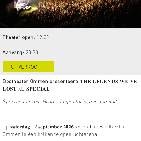
Theater open:
19:00
Aanvang:
20:30
UITVERKOCHT!
Bostheater Ommen presenteert:
𝐓𝐇𝐄 𝐋𝐄𝐆𝐄𝐍𝐃𝐒 𝐖𝐄’𝐕𝐄
𝐋𝐎𝐒𝐓 XL-𝐒𝐏𝐄𝐂𝐈𝐀𝐋
Spectaculairder. Groter. Legendarischer dan ooit.
Op 𝐳𝐚𝐭𝐞𝐫𝐝𝐚𝐠 12 𝐬𝐞𝐩𝐭𝐞𝐦𝐛𝐞𝐫 𝟐𝟎𝟐𝟔 verandert Bostheater
Ommen in één kolkende openluchtarena: