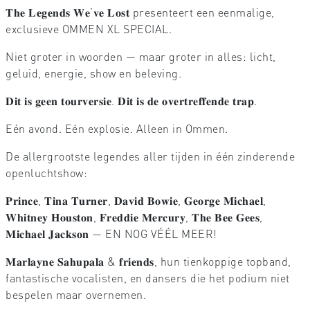
𝐓𝐡𝐞 𝐋𝐞𝐠𝐞𝐧𝐝𝐬 𝐖𝐞’𝐯𝐞 𝐋𝐨𝐬𝐭 presenteert een eenmalige,
exclusieve OMMEN XL SPECIAL.
Niet groter in woorden — maar groter in alles: licht,
geluid, energie, show en beleving.
𝐃𝐢𝐭 𝐢𝐬 𝐠𝐞𝐞𝐧 𝐭𝐨𝐮𝐫𝐯𝐞𝐫𝐬𝐢𝐞. 𝐃𝐢𝐭 𝐢𝐬 𝐝𝐞 𝐨𝐯𝐞𝐫𝐭𝐫𝐞𝐟𝐟𝐞𝐧𝐝𝐞 𝐭𝐫𝐚𝐩.
Eén avond. Eén explosie. Alleen in Ommen.
De allergrootste legendes aller tijden in één zinderende
openluchtshow:
𝐏𝐫𝐢𝐧𝐜𝐞, 𝐓𝐢𝐧𝐚 𝐓𝐮𝐫𝐧𝐞𝐫, 𝐃𝐚𝐯𝐢𝐝 𝐁𝐨𝐰𝐢𝐞, 𝐆𝐞𝐨𝐫𝐠𝐞 𝐌𝐢𝐜𝐡𝐚𝐞𝐥,
𝐖𝐡𝐢𝐭𝐧𝐞𝐲 𝐇𝐨𝐮𝐬𝐭𝐨𝐧, 𝐅𝐫𝐞𝐝𝐝𝐢𝐞 𝐌𝐞𝐫𝐜𝐮𝐫𝐲, 𝐓𝐡𝐞 𝐁𝐞𝐞 𝐆𝐞𝐞𝐬,
𝐌𝐢𝐜𝐡𝐚𝐞𝐥 𝐉𝐚𝐜𝐤𝐬𝐨𝐧 — EN NOG VÉÉL MEER!
𝐌𝐚𝐫𝐥𝐚𝐲𝐧𝐞 𝐒𝐚𝐡𝐮𝐩𝐚𝐥𝐚 & 𝐟𝐫𝐢𝐞𝐧𝐝𝐬, hun tienkoppige topband,
fantastische vocalisten, en dansers die het podium niet
bespelen maar overnemen.