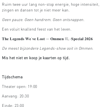
Ruim twee uur lang non-stop energie, hoge intensiteit,
zingen en dansen tot je niet meer kan.
Geen pauze. Geen handrem. Geen ontsnappen.
Een voluit knallend feest van het leven.
𝐓𝐡𝐞 𝐋𝐞𝐠𝐞𝐧𝐝𝐬 𝐖𝐞’𝐯𝐞 𝐋𝐨𝐬𝐭 — 𝐎𝐦𝐦𝐞𝐧 XL-𝐒𝐩𝐞𝐜𝐢𝐚𝐥 𝟐𝟎𝟐𝟔
De meest bijzondere Legends-show ooit in Ommen.
Mis het niet en koop je kaarten op tijd.
Tijdschema
Theater open: 19:00
Aanvang: 20:30
Einde: 23:00